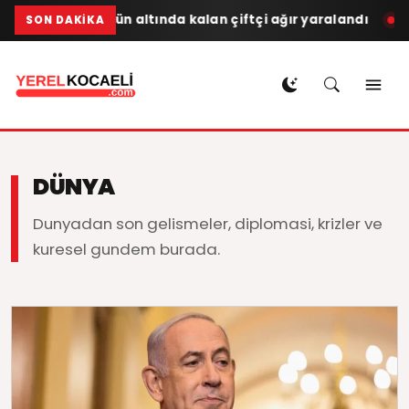
Traktörün altında kalan çiftçi ağır yaralandı
YEREL KOCA
SON DAKIKA
DÜNYA
Dunyadan son gelismeler, diplomasi, krizler ve
kuresel gundem burada.