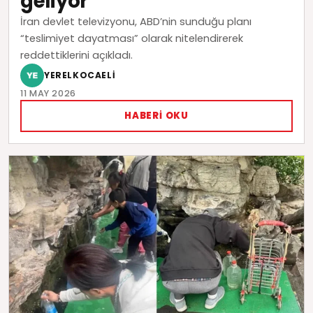
geliyor
İran devlet televizyonu, ABD’nin sunduğu planı
“teslimiyet dayatması” olarak nitelendirerek
reddettiklerini açıkladı.
YERELKOCAELI
11 MAY 2026
HABERI OKU