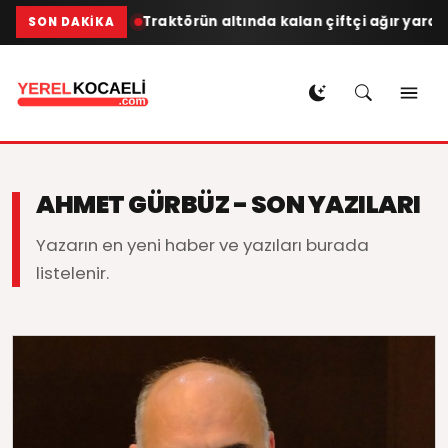
zür diliyorum
Traktörün altında kalan çiftçi ağır yaralan
SON DAKIKA
AHMET GÜRBÜZ - SON YAZILARI
Yazarın en yeni haber ve yazıları burada
listelenir.