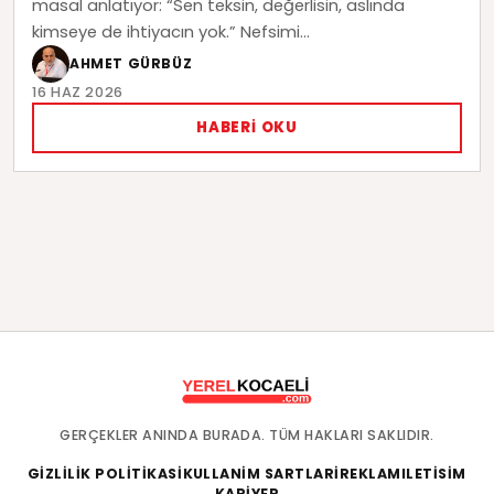
masal anlatıyor: “Sen teksin, değerlisin, aslında
kimseye de ihtiyacın yok.” Nefsimi...
AHMET GÜRBÜZ
16 HAZ 2026
HABERI OKU
GERÇEKLER ANINDA BURADA. TÜM HAKLARI SAKLIDIR.
GIZLILIK POLITIKASI
KULLANIM SARTLARI
REKLAM
ILETISIM
KARIYER